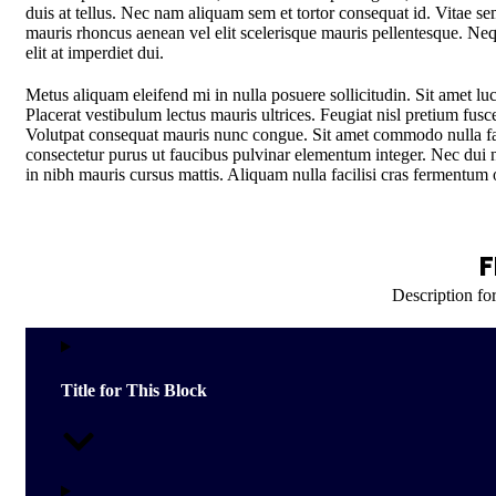
duis at tellus. Nec nam aliquam sem et tortor consequat id. Vitae se
mauris rhoncus aenean vel elit scelerisque mauris pellentesque. Neq
elit at imperdiet dui.
Metus aliquam eleifend mi in nulla posuere sollicitudin. Sit amet luc
Placerat vestibulum lectus mauris ultrices. Feugiat nisl pretium fusc
Volutpat consequat mauris nunc congue. Sit amet commodo nulla facil
consectetur purus ut faucibus pulvinar elementum integer. Nec dui 
in nibh mauris cursus mattis. Aliquam nulla facilisi cras fermentum 
F
Description for
Title for This Block