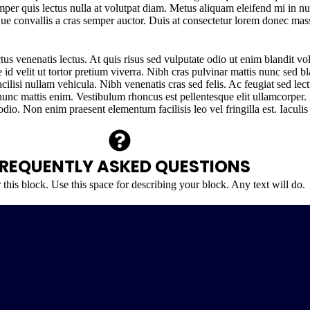
mper quis lectus nulla at volutpat diam. Metus aliquam eleifend mi in nu
ue convallis a cras semper auctor. Duis at consectetur lorem donec mas
tus venenatis lectus. At quis risus sed vulputate odio ut enim blandit vol
e id velit ut tortor pretium viverra. Nibh cras pulvinar mattis nunc sed 
isi nullam vehicula. Nibh venenatis cras sed felis. Ac feugiat sed lectu
nunc mattis enim. Vestibulum rhoncus est pellentesque elit ullamcorper.
odio. Non enim praesent elementum facilisis leo vel fringilla est. Iacul
REQUENTLY ASKED QUESTIONS
 this block. Use this space for describing your block. Any text will do.