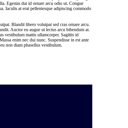
lla. Egestas dui id ornare arcu odio ut. Congue
sa. Iaculis at erat pellentesque adipiscing commodo
utpat. Blandit libero volutpat sed cras ornare arcu.
blandit. Auctor eu augue ut lectus arcu bibendum at.
s vestibulum mattis ullamcorper. Sagittis id
 Massa enim nec dui nunc. Suspendisse in est ante
is eu non diam phasellus vestibulum.