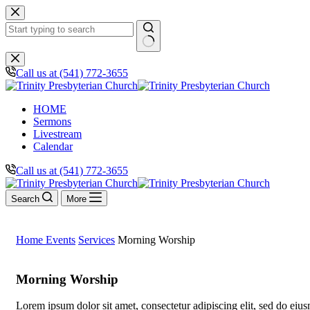
Skip
to
content
No
results
Call us at (541) 772-3655
HOME
Sermons
Livestream
Calendar
Call us at (541) 772-3655
Search
More
Home
Events
Services
Morning Worship
Morning Worship
Lorem ipsum dolor sit amet, consectetur adipiscing elit, sed do eiu